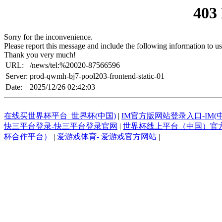
403
Sorry for the inconvenience.
Please report this message and include the following information to us
Thank you very much!
URL:
/news/tel:%20020-87566596
Server:
prod-qwmh-bj7-pool203-frontend-static-01
Date:
2025/12/26 02:42:03
在线买世界杯平台_世界杯(中国)
|
IM官方版网站登录入口-IM(
快三平台登录-快三平台登录官网
|
世界杯线上平台（中国）官
杯合作平台）
|
爱游戏体育- 爱游戏官方网站
|